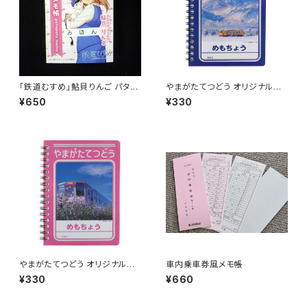
「鉄道むすめ」鮎貝りんご パタパ
やまがたてつどう オリジナルめ
タメモ帳
もちょう（ブルー）
¥650
¥330
やまがたてつどう オリジナルめ
車内乗車券風メモ帳
もちょう（ピンク）
¥330
¥660