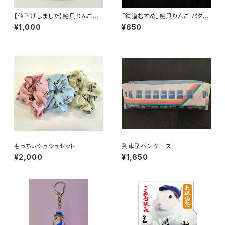
【値下げしました】鮎貝りんごス
「鉄道むすめ」鮎貝りんご パタパ
マホリング（丸型）
タメモ帳
¥1,000
¥650
もっちぃシュシュセット
列車型ペンケース
¥2,000
¥1,650